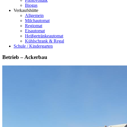
Photovoltaik
Biogas
Verkaufshütte
Allgemein
Milchautomat
Regiomat
Eisautomat
Heißgetränkeautomat
Kühlschrank & Regal
Schule / Kindergarten
Betrieb – Ackerbau