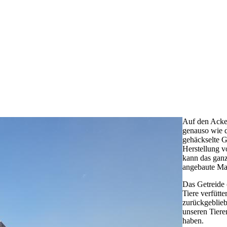
Auf den Acke
genauso wie d
gehäckselte G
Herstellung v
kann das ganz
angebaute Mai
Das Getreide 
Tiere verfütt
zurückgeblieb
unseren Tiere
haben.