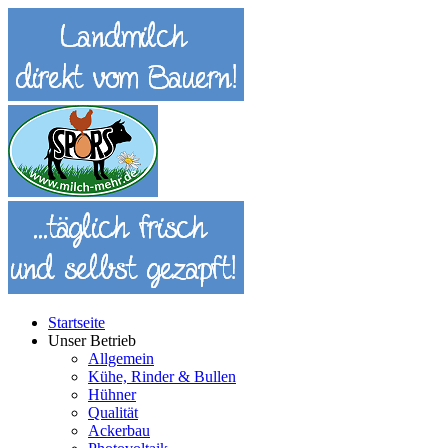
Startseite
Unser Betrieb
Allgemein
Kühe, Rinder & Bullen
Hühner
Qualität
Ackerbau