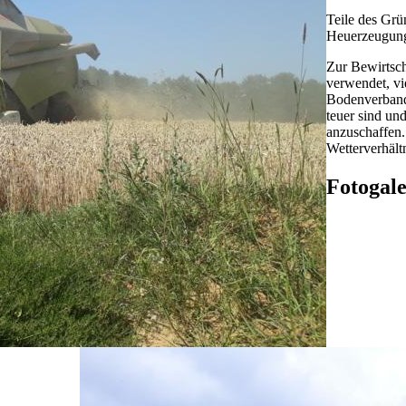
Teile des Grü
Heuerzeugung 
Zur Bewirtsch
verwendet, vi
Bodenverband 
teuer sind und
anzuschaffen.
Wetterverhält
Fotogale