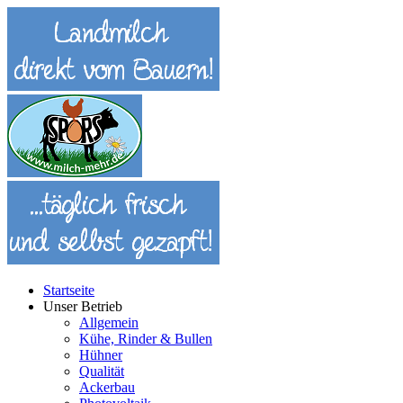
Startseite
Unser Betrieb
Allgemein
Kühe, Rinder & Bullen
Hühner
Qualität
Ackerbau