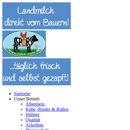
Startseite
Unser Betrieb
Allgemein
Kühe, Rinder & Bullen
Hühner
Qualität
Ackerbau