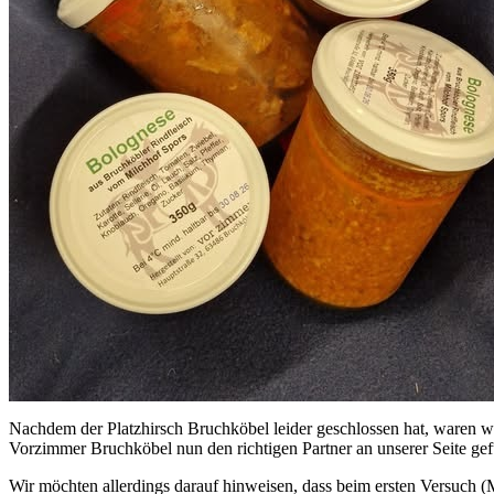
Nachdem der Platzhirsch Bruchköbel leider geschlossen hat, waren wi
Vorzimmer Bruchköbel nun den richtigen Partner an unserer Seite ge
Wir möchten allerdings darauf hinweisen, dass beim ersten Versuch (