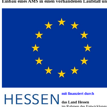
Einbau eines AMS in einen vorhandenen Laufstall un
mit finanziert durch
das Land Hessen
im Rahmen des Entwicklungsp